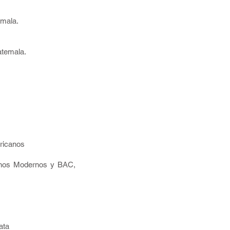
emala.
atemala.
ricanos
linos Modernos y BAC,
ata