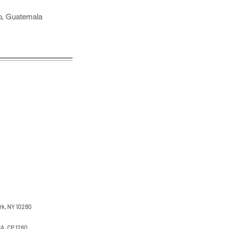
eo, Guatemala
rk, NY 10280
BA. CP 1260