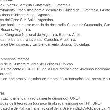
de Juventud. Antigua Guatemala, Guatemala.
imiento: urbanismo para el desarrollo. Ciudad de Guatemala, Guat
ticas Públicas. Salta, Argentina.
s del Cono Sur, Salta, Argentina.
las: hacia un nuevo modelo de desarrollo. Ciudad de Guatemala, Gu
 Rosario, Argentina.
s. Congreso Nacional de Argentina, Buenos Aires.
noamericana de la juventud. Córdoba, Argentina.
a de Democracia y Emprendimiento. Bogotá, Colombia.
e procesos internos
 de la Cumbre Mundial de Políticas Públicas
x Presidente (2015-2016) de la Red Internacional Jóvenes Iberoame
crosoft
os en compras y logística en empresas transnacionales como Mo
mia
ón Latinoamericana (actualmente cursando), UNLP
íticas de Integración (cursada finalizada, elaborando TFI), UNLP
a cátedra de Política Transnacional de la Universidad Católica de La Pl