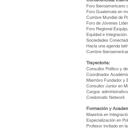
Foro Iberoamericano 
Foro Guatemala en mov
Cumbre Mundial de Polí
Foro de Jóvenes Lídere
Foro Regional Esquipu
Equidad e Integración.
Sociedades Conectada
Hacia una agenda lati
Cumbre Iberoamerican
Trayectoria:
Consultor Político y d
Coordinador Académico
Miembro Fundador y E
Consultor Junior en Mi
Cargos administrativ
Credomatic Network
Formación y Acade
Maestría en Integraci
Especialización en Pol
Profesor invitado en l